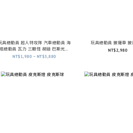
玩具總動員 超人特攻隊 汽車總動員 海
玩具總動員 披薩車 
底總動員 瓦力 三眼怪 胡迪 巴斯光年
NT$2,980
掛畫 海報 (內有五款)
NT$1,980 ~ NT$3,880