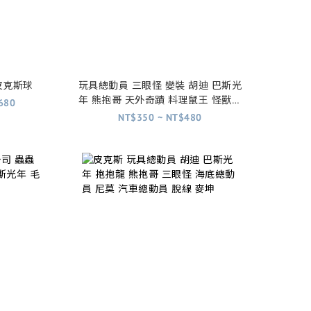
皮克斯球
玩具總動員 三眼怪 變裝 胡迪 巴斯光
年 熊抱哥 天外奇蹟 料理鼠王 怪獸電
680
力公司 阿布 毛怪 可可夜總會 超人特
NT$350 ~ NT$480
攻隊 海底總動員