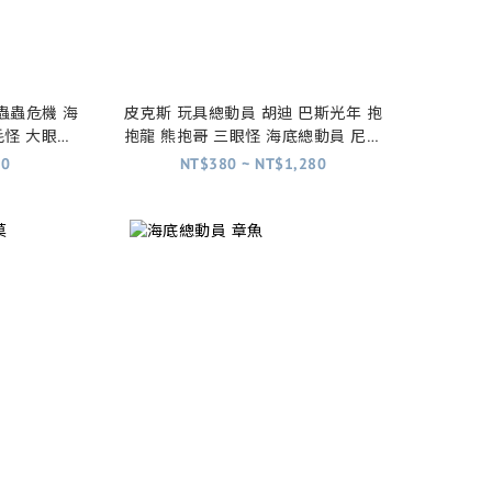
蟲蟲危機 海
皮克斯 玩具總動員 胡迪 巴斯光年 抱
毛怪 大眼怪
抱龍 熊抱哥 三眼怪 海底總動員 尼莫
汽車總動員 脫線 麥坤
80
NT$380 ~ NT$1,280