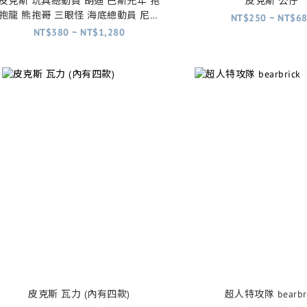
皮克斯 玩具總動員 胡迪 巴斯光年 抱
皮克斯 公仔
抱龍 熊抱哥 三眼怪 海底總動員 尼莫
NT$250 ~ NT$6
汽車總動員 脫線 麥坤
NT$380 ~ NT$1,280
皮克斯 瓦力 (內有四款)
超人特攻隊 bearbri