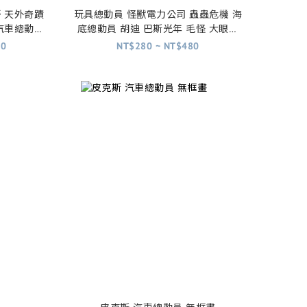
哥 天外奇蹟
玩具總動員 怪獸電力公司 蟲蟲危機 海
 汽車總動員
底總動員 胡迪 巴斯光年 毛怪 大眼怪
尼莫 飛力
50
NT$280 ~ NT$480