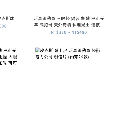
皮克斯球
玩具總動員 三眼怪 變裝 胡迪 巴斯光
年 熊抱哥 天外奇蹟 料理鼠王 怪獸電
680
力公司 阿布 毛怪 可可夜總會 超人特
NT$350 ~ NT$480
攻隊 海底總動員