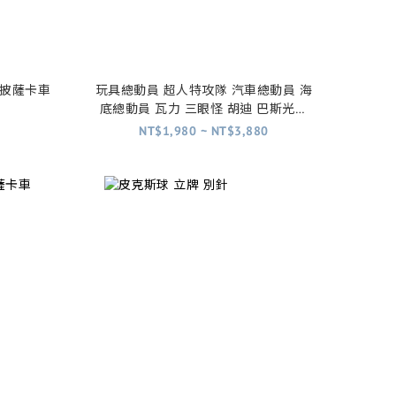
球 披薩車 披薩卡車
玩具總動員 超人特攻隊 汽車總動員 海
底總動員 瓦力 三眼怪 胡迪 巴斯光年
掛畫 海報 (內有五款)
NT$1,980 ~ NT$3,880