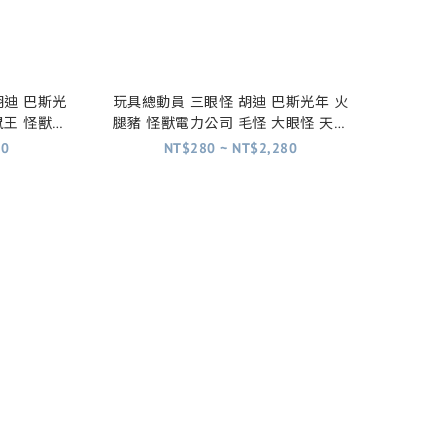
胡迪 巴斯光
玩具總動員 三眼怪 胡迪 巴斯光年 火
鼠王 怪獸電
腿豬 怪獸電力公司 毛怪 大眼怪 天外
總會 超人特
奇蹟 小羅 超人特工隊 可可夜總會
80
NT$280 ~ NT$2,280
員