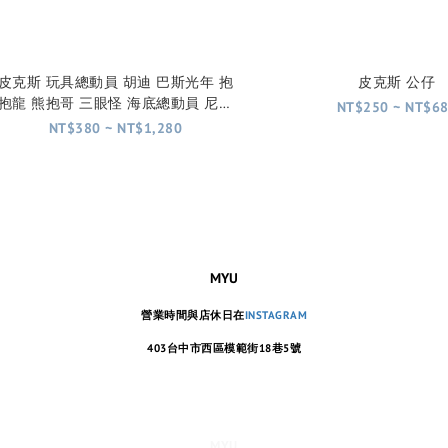
皮克斯 玩具總動員 胡迪 巴斯光年 抱
皮克斯 公仔
抱龍 熊抱哥 三眼怪 海底總動員 尼莫
NT$250 ~ NT$6
汽車總動員 脫線 麥坤
NT$380 ~ NT$1,280
MYU
營業時間與店休日在
INSTAGRAM
403台中市西區模範街18巷5號
MYU