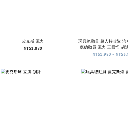
皮克斯 瓦力
玩具總動員 超人特攻隊 汽
底總動員 瓦力 三眼怪 胡
NT$1,880
掛畫 海報 (內有五
NT$1,980 ~ NT$3,