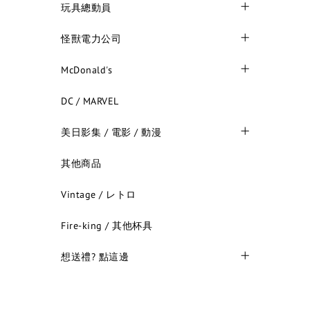
玩具總動員
怪獸電力公司
McDonald's
DC / MARVEL
美日影集 / 電影 / 動漫
其他商品
Vintage / レトロ
Fire-king / 其他杯具
想送禮? 點這邊