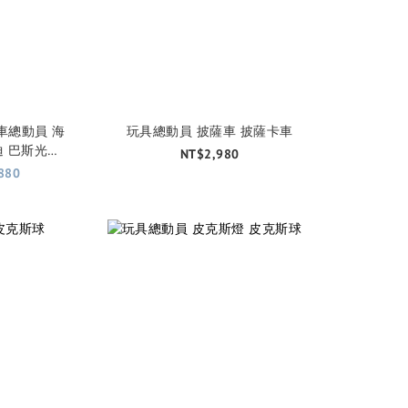
車總動員 海
玩具總動員 披薩車 披薩卡車
迪 巴斯光年
NT$2,980
款)
880