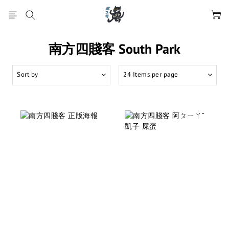
南方四賤客 South Park
Sort by
24 Items per page