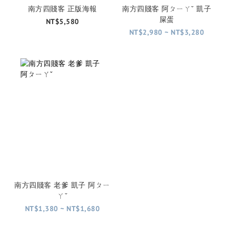
南方四賤客 正版海報
南方四賤客 阿ㄆㄧㄚˇ 凱子
屎蛋
NT$5,580
NT$2,980 ~ NT$3,280
南方四賤客 老爹 凱子 阿ㄆㄧ
ㄚˇ
NT$1,380 ~ NT$1,680