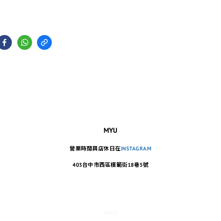
MYU
營業時間與店休日在
INSTAGRAM
403台中市西區模範街18巷5號
MYU