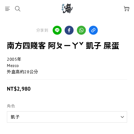
分享到
南方四賤客 阿ㄆㄧㄚˇ 凱子 屎蛋
2005年
Mezco
外盒高約28公分
NT$2,980
角色