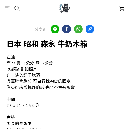
分享到
日本 昭和 森永 牛奶木箱
左邊
高27 寬18公分 深13公分
底部破損 如照片
有一邊的釘子脫落
掀蓋時會跑位 可自行找吻合的固定
僅掛起來當擺飾的話 完全不會有影響
中間
28 x 21 x 13公分
右邊
少見的長版本