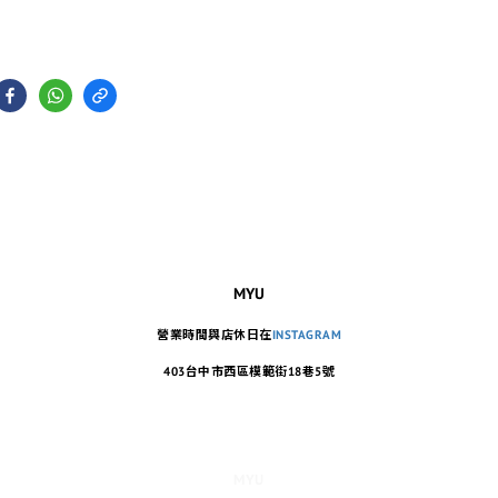
MYU
營業時間與店休日在
INSTAGRAM
403台中市西區模範街18巷5號
MYU