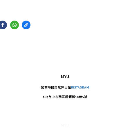
MYU
營業時間與店休日在
INSTAGRAM
403台中市西區模範街18巷5號
MYU