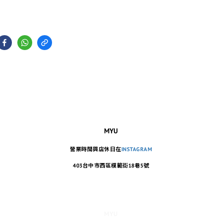
MYU
營業時間與店休日在
INSTAGRAM
403台中市西區模範街18巷5號
MYU