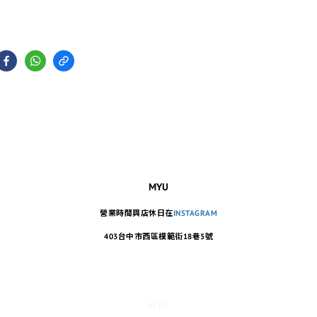
MYU
營業時間與店休日在
INSTAGRAM
403台中市西區模範街18巷5號
MYU