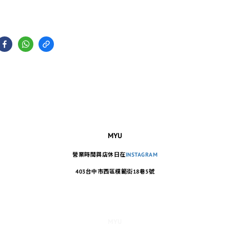
MYU
營業時間與店休日在
INSTAGRAM
403台中市西區模範街18巷5號
MYU