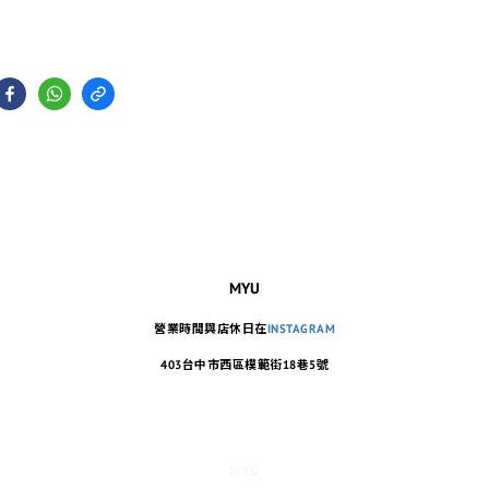
MYU
營業時間與店休日在
INSTAGRAM
403台中市西區模範街18巷5號
MYU