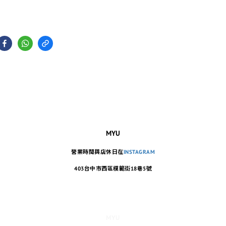
MYU
營業時間與店休日在
INSTAGRAM
403台中市西區模範街18巷5號
MYU