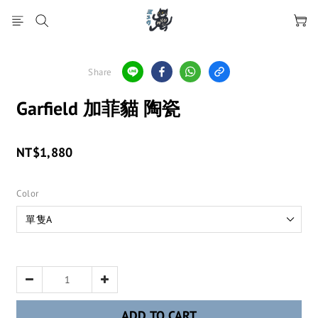
Share
Garfield 加菲貓 陶瓷
NT$1,880
Color
ADD TO CART