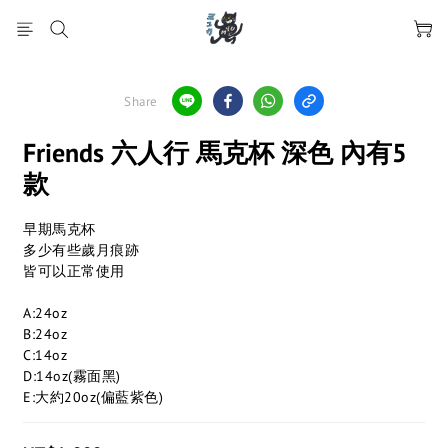
Share
Friends 六人行 馬克杯 深色 內有5
款
早期馬克杯
多少有些歲月痕跡
皆可以正常使用
A:24oz
B:24oz
C:14oz
D:14oz(霧面黑)
E:大約20oz(偏藍紫色)