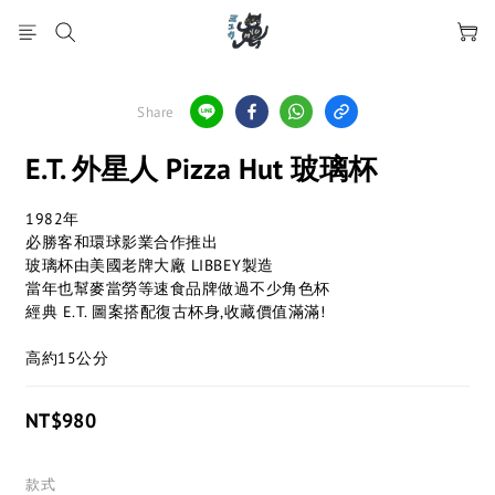
Share
E.T. 外星人 Pizza Hut 玻璃杯
1982年
必勝客和環球影業合作推出
玻璃杯由美國老牌大廠 LIBBEY製造
當年也幫麥當勞等速食品牌做過不少角色杯
經典 E.T. 圖案搭配復古杯身,收藏價值滿滿!
高約15公分
NT$980
款式