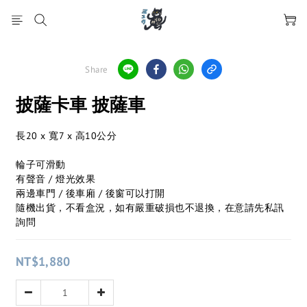
Share
披薩卡車 披薩車
長20 x 寬7 x 高10公分
輪子可滑動
有聲音 / 燈光效果
兩邊車門 / 後車廂 / 後窗可以打開
隨機出貨，不看盒況，如有嚴重破損也不退換，在意請先私訊
詢問
NT$1,880