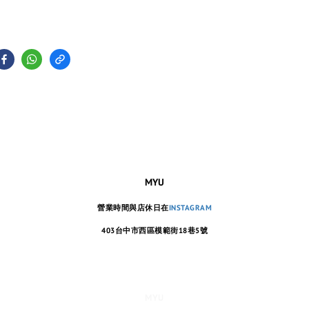
MYU
營業時間與店休日在
INSTAGRAM
403台中市西區模範街18巷5號
MYU