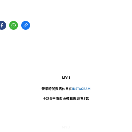
MYU
營業時間與店休日在
INSTAGRAM
403台中市西區模範街18巷5號
MYU