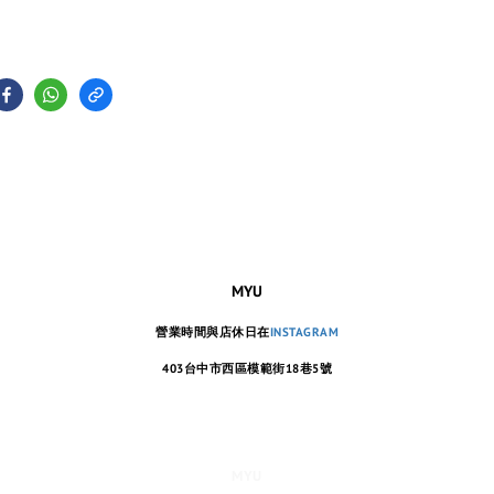
MYU
營業時間與店休日在
INSTAGRAM
403台中市西區模範街18巷5號
MYU