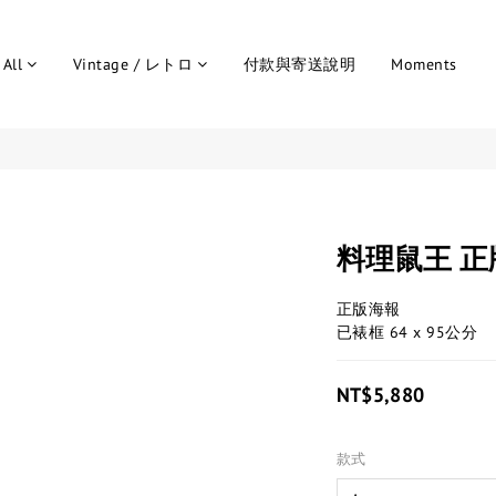
All
Vintage / レトロ
付款與寄送說明
Moments
料理鼠王 正
正版海報
已裱框 64 x 95公分
NT$5,880
款式