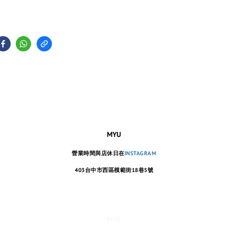
MYU
營業時間與店休日在
INSTAGRAM
403台中市西區模範街18巷5號
MYU